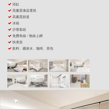
浴缸
高畫質液晶電視
高畫質頻道
冰箱
沙發套組
免費有線 / 無線上網
快煮壺
飲料、礦泉水、咖啡、茶包